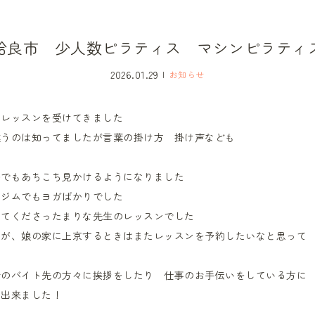
姶良市 少人数ピラティス マシンピラティ
2026.01.29
お知らせ
スレッスンを受けてきました
違うのは知ってましたが言葉の掛け方 掛け声なども
島でもあちこち見かけるようになりました
のジムでもヨガばかりでした
えてくださったまりな先生のレッスンでした
たが、娘の家に上京するときはまたレッスンを予約したいなと思って
今のバイト先の方々に挨拶をしたり 仕事のお手伝いをしている方に
ュ出来ました！