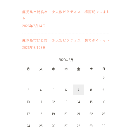
鹿児島市姶良市 少人数ピラティス 梅雨明けしまし
た
2026年7月14日
鹿児島市姶良市 少人数ピラティス 麹でダイエット
2026年6月26日
2026年8月
月
火
水
木
金
土
日
1
2
3
4
5
6
7
8
9
10
11
12
13
14
15
16
17
18
19
20
21
22
23
24
25
26
27
28
29
30