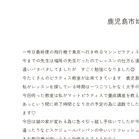
鹿児島市
一昨日最終便の飛行機で東京へ行き昨日マシンピラティ
今までの先生は福岡の先生だったのでレッスンの仕方も
違いバタバタしてましたが すごく勉強になりました😊
今たくさんのピラティス教室が出来てきています 鹿児
私がレッスンを探している時期は一つ二つしかなく大手
今回伺った教室は私がマットピラティスで養成講座を教
あっという間に終了時間となり次の予定の為に退散でし
ます♡
今回は娘の家が変わる為に色々引っ越し手伝いでしたが
逢ったりなどスケジュールパンパンの中いいリフレッシ
また飛行機が安いうちに計画をたてようかな♬