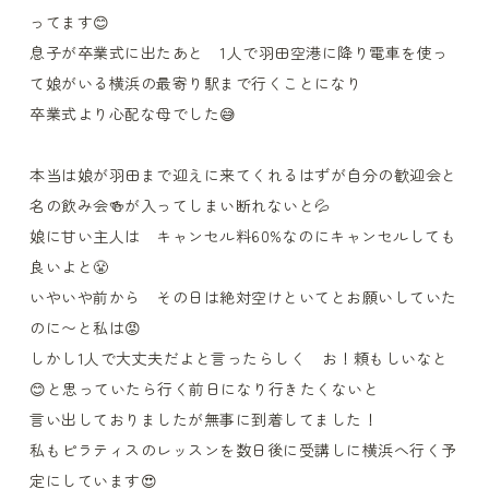
ってます😊
息子が卒業式に出たあと 1人で羽田空港に降り電車を使っ
て娘がいる横浜の最寄り駅まで行くことになり
卒業式より心配な母でした😅
本当は娘が羽田まで迎えに来てくれるはずが自分の歓迎会と
名の飲み会🍻が入ってしまい断れないと💦
娘に甘い主人は キャンセル料60%なのにキャンセルしても
良いよと😤
いやいや前から その日は絶対空けといてとお願いしていた
のに〜と私は😡
しかし1人で大丈夫だよと言ったらしく お！頼もしいなと
😊と思っていたら行く前日になり行きたくないと
言い出しておりましたが無事に到着してました！
私もピラティスのレッスンを数日後に受講しに横浜へ行く予
定にしています😍