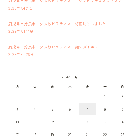
鹿児島市姶良市 少人数ピラティス マシンピラティスレッスン
2026年7月21日
鹿児島市姶良市 少人数ピラティス 梅雨明けしました
2026年7月14日
鹿児島市姶良市 少人数ピラティス 麹でダイエット
2026年6月26日
2026年8月
月
火
水
木
金
土
日
1
2
3
4
5
6
7
8
9
10
11
12
13
14
15
16
17
18
19
20
21
22
23