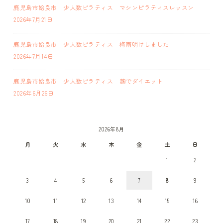
鹿児島市姶良市 少人数ピラティス マシンピラティスレッスン
2026年7月21日
鹿児島市姶良市 少人数ピラティス 梅雨明けしました
2026年7月14日
鹿児島市姶良市 少人数ピラティス 麹でダイエット
2026年6月26日
2026年8月
月
火
水
木
金
土
日
1
2
3
4
5
6
7
8
9
10
11
12
13
14
15
16
17
18
19
20
21
22
23