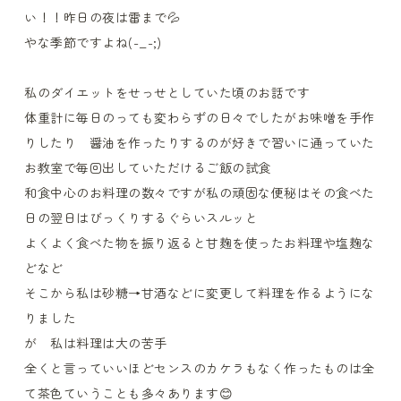
い！！昨日の夜は雷まで💦
やな季節ですよね(-_-;)
私のダイエットをせっせとしていた頃のお話です
体重計に毎日のっても変わらずの日々でしたがお味噌を手作
りしたり 醤油を作ったりするのが好きで習いに通っていた
お教室で毎回出していただけるご飯の試食
和食中心のお料理の数々ですが私の頑固な便秘はその食べた
日の翌日はびっくりするぐらいスルッと
よくよく食べた物を振り返ると甘麹を使ったお料理や塩麹な
どなど
そこから私は砂糖→甘酒などに変更して料理を作るようにな
りました
が 私は料理は大の苦手
全くと言っていいほどセンスのカケラもなく作ったものは全
て茶色ていうことも多々あります😊