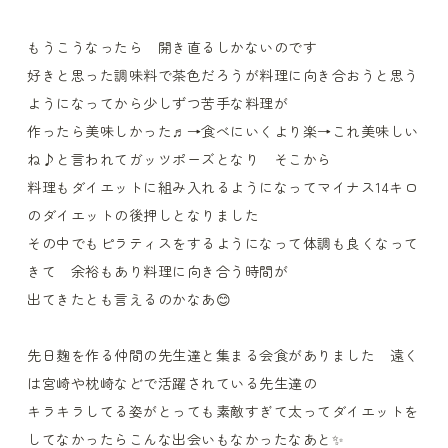
もうこうなったら 開き直るしかないのです
好きと思った調味料で茶色だろうが料理に向き合おうと思う
ようになってから少しずつ苦手な料理が
作ったら美味しかった♬→食べにいくより楽→これ美味しい
ね♪と言われてガッツポーズとなり そこから
料理もダイエットに組み入れるようになってマイナス14キロ
のダイエットの後押しとなりました
その中でもピラティスをするようになって体調も良くなって
きて 余裕もあり料理に向き合う時間が
出てきたとも言えるのかなあ😊
先日麹を作る仲間の先生達と集まる会食がありました 遠く
は宮崎や枕崎などで活躍されている先生達の
キラキラしてる姿がとっても素敵すぎて太ってダイエットを
してなかったらこんな出会いもなかったなあと✨